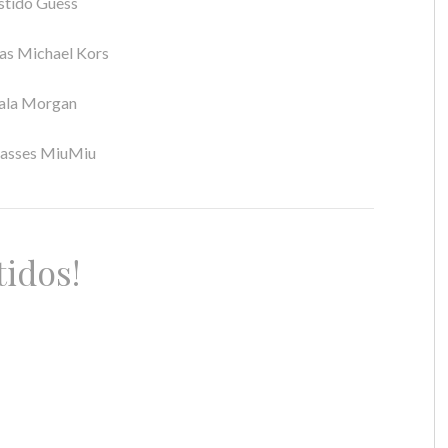
stido Guess
ias Michael Kors
la Morgan
lasses MiuMiu
tidos!