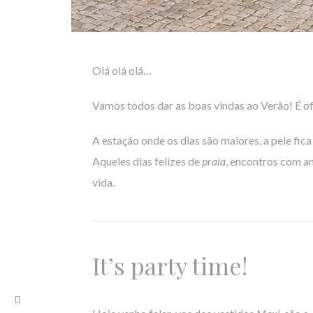
Olá olá olá…
Vamos todos dar as boas vindas ao Verão! É of
A estação onde os dias são maiores, a pele fic
Aqueles dias felizes de
praia
, encontros com a
vida.
It’s party time!