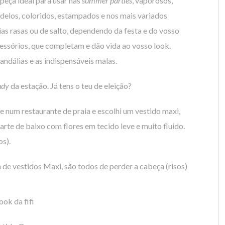
peça ideal para usar nas
summer parties
, vaporosos,
delos, coloridos, estampados e nos mais variados
s rasas ou de salto, dependendo da festa e do vosso
essórios, que completam e dão vida ao vosso look.
sandálias e as indispensáveis malas.
ndy
da estação. Já tens o teu de eleição?
e num restaurante de praia e escolhi um vestido maxi,
arte de baixo com flores em tecido leve e muito fluido.
os).
de vestidos Maxi, são todos de perder a cabeça (risos)
ook da fifi