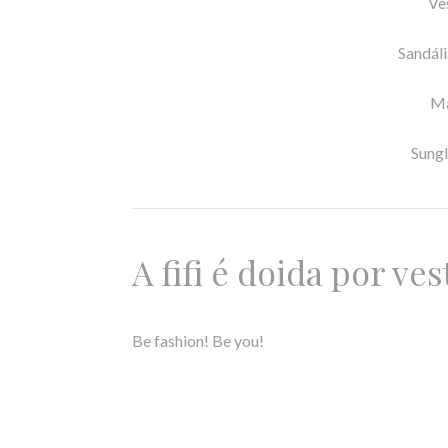
Ve
Sandál
Ma
Sung
A fifi é doida por ves
Be fashion! Be you!