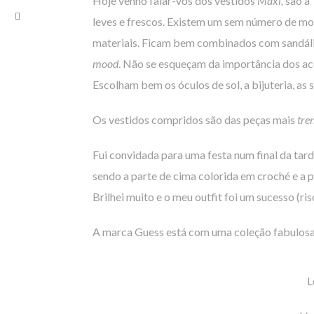
Hoje venho falar-vos dos vestidos
Maxi,
são a 
leves e frescos. Existem um sem número de mo
materiais. Ficam bem combinados com sandália
mood
. Não se esqueçam da importância dos ac
Escolham bem os óculos de sol, a bijuteria, as 
Os vestidos compridos são das peças mais
tre
Fui convidada para uma festa num final da tard
sendo a parte de cima colorida em croché e a p
Brilhei muito e o meu outfit foi um sucesso (ris
A marca Guess está com uma coleção fabulosa 
L