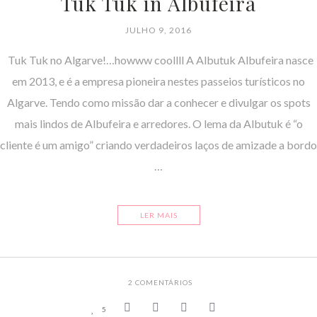
Tuk Tuk in Albufeira
JULHO 9, 2016
Tuk Tuk no Algarve!…howww coollll A Albutuk Albufeira nasce
em 2013, e é a empresa pioneira nestes passeios turísticos no
Algarve. Tendo como missão dar a conhecer e divulgar os spots
mais lindos de Albufeira e arredores. O lema da Albutuk é “o
cliente é um amigo” criando verdadeiros laços de amizade a bordo
…
LER MAIS
2
COMENTÁRIOS
5