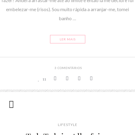
fazer? Andei a arrastar-me até ao limite e então lá me decidi e fui
embelezar-me (risos). Sou muito rápida a arranjar-me, tomei
banho …
LER MAIS
3
COMENTÁRIOS
11
LIFESTYLE